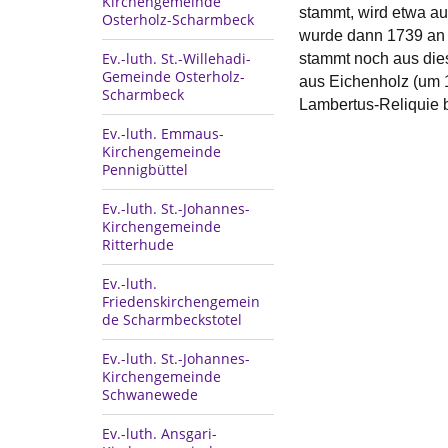
Kirchengemeinde
stammt, wird etwa au
Osterholz-Scharmbeck
wurde dann 1739 an g
Ev.-luth. St.-Willehadi-
stammt noch aus diese
Gemeinde Osterholz-
aus Eichenholz (um 
Scharmbeck
Lambertus-Reliquie 
Ev.-luth. Emmaus-
Kirchengemeinde
Pennigbüttel
Ev.-luth. St.-Johannes-
Kirchengemeinde
Ritterhude
Ev.-luth.
Friedenskirchengemein
de Scharmbeckstotel
Ev.-luth. St.-Johannes-
Kirchengemeinde
Schwanewede
Ev.-luth. Ansgari-