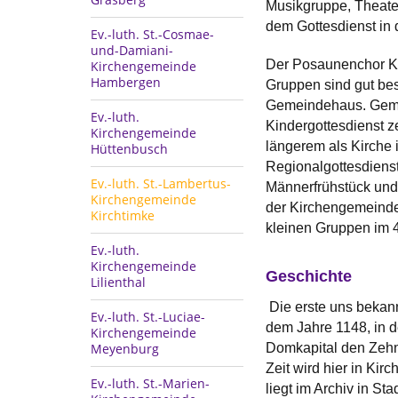
Musikgruppe, Theate
dem Gottesdienst in 
Ev.-luth. St.-Cosmae-
und-Damiani-
Der Posaunenchor Kir
Kirchengemeinde
Hambergen
Gruppen sind gut be
Gemeindehaus. Gemei
Ev.-luth.
Kindergottesdienst 
Kirchengemeinde
längerem als Kirche 
Hüttenbusch
Regionalgottesdiens
Ev.-luth. St.-Lambertus-
Männerfrühstück und
Kirchengemeinde
der Kirchengemeinde
Kirchtimke
kleinen Gruppen im 4
Ev.-luth.
Kirchengemeinde
Geschichte
Lilienthal
Die erste uns bekan
Ev.-luth. St.-Luciae-
dem Jahre 1148, in d
Kirchengemeinde
Meyenburg
Domkapital den Zehnt
Zeit wird hier in Kir
Ev.-luth. St.-Marien-
liegt im Archiv in St