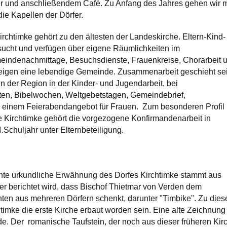
r und anschließendem Café. Zu Anfang des Jahres gehen wir m
die Kapellen der Dörfer.
chtimke gehört zu den ältesten der Landeskirche. Eltern-Kind-
sucht und verfügen über eigene Räumlichkeiten im
ndenachmittage, Besuchsdienste, Frauenkreise, Chorarbeit 
zeigen eine lebendige Gemeinde. Zusammenarbeit geschieht sei
in der Region in der Kinder- und Jugendarbeit, bei
ten, Bibelwochen, Weltgebetstagen, Gemeindebrief,
 einem Feierabendangebot für Frauen. Zum besonderen Profil
 Kirchtimke gehört die vorgezogene Konfirmandenarbeit in
.Schuljahr unter Elternbeteiligung.
nte urkundliche Erwähnung des Dorfes Kirchtimke stammt aus
er berichtet wird, dass Bischof Thietmar von Verden dem
en aus mehreren Dörfern schenkt, darunter "Timbike". Zu dies
chtimke die erste Kirche erbaut worden sein. Eine alte Zeichnung
ade. Der romanische Taufstein, der noch aus dieser früheren Kir