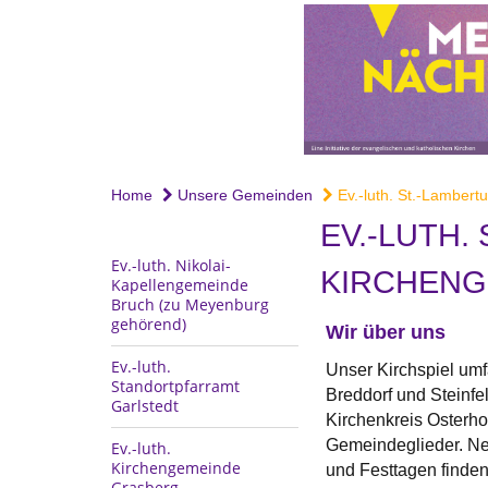
Home
Unsere Gemeinden
Ev.-luth. St.-Lambertus
EV.-LUTH.
Ev.-luth. Nikolai-
KIRCHENG
Kapellengemeinde
Bruch (zu Meyenburg
gehörend)
Wir über uns
Ev.-luth.
Unser Kirchspiel umf
Standortpfarramt
Breddorf und Steinfe
Garlstedt
Kirchenkreis Osterho
Gemeindeglieder. Ne
Ev.-luth.
Kirchengemeinde
und Festtagen finden
Grasberg