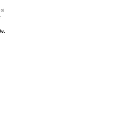
zel
x
te.