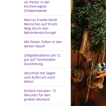
als Pastor in der
Kirchenregion
Schwanewede
Marcus Franke berät
Menschen auf ihrem
Weg durch den
Behördendschungel
Mit festen Füßen in den
weiten Raum
Zeltgottesdienst am 12.
Juli auf Tarmstedter
Ausstellung
Abschied mit Segen
und Aufbruch nach
Athen
Einfach heiraten: 15
Minuten für den
großen Moment