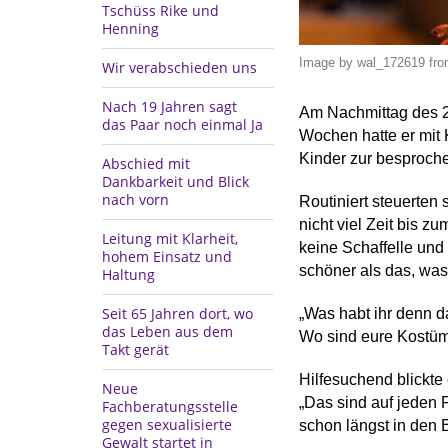
Tschüss Rike und
Henning
Image by wal_172619 fro
Wir verabschieden uns
Nach 19 Jahren sagt
Am Nachmittag des 2
das Paar noch einmal Ja
Wochen hatte er mit
Kinder zur besproch
Abschied mit
Dankbarkeit und Blick
nach vorn
Routiniert steuerten 
nicht viel Zeit bis z
Leitung mit Klarheit,
keine Schaffelle und 
hohem Einsatz und
schöner als das, was
Haltung
Seit 65 Jahren dort, wo
„Was habt ihr denn d
das Leben aus dem
Wo sind eure Kostüme
Takt gerät
Hilfesuchend blickte
Neue
„Das sind auf jeden F
Fachberatungsstelle
gegen sexualisierte
schon längst in den 
Gewalt startet in