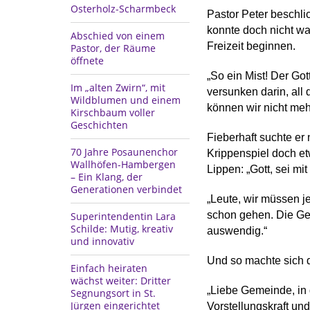
Osterholz-Scharmbeck
Pastor Peter beschli
konnte doch nicht wa
Abschied von einem
Freizeit beginnen.
Pastor, der Räume
öffnete
„So ein Mist! Der Got
Im „alten Zwirn“, mit
versunken darin, all 
Wildblumen und einem
können wir nicht meh
Kirschbaum voller
Geschichten
Fieberhaft suchte e
70 Jahre Posaunenchor
Krippenspiel doch et
Wallhöfen-Hambergen
Lippen: „Gott, sei mit
– Ein Klang, der
Generationen verbindet
„Leute, wir müssen je
schon gehen. Die Gem
Superintendentin Lara
Schilde: Mutig, kreativ
auswendig.“
und innovativ
Und so machte sich d
Einfach heiraten
wächst weiter: Dritter
„Liebe Gemeinde, in 
Segnungsort in St.
Jürgen eingerichtet
Vorstellungskraft und