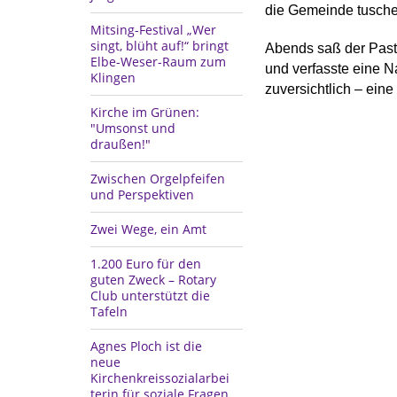
die Gemeinde tuscheln
Mitsing-Festival „Wer
singt, blüht auf!“ bringt
Abends saß der Pasto
Elbe-Weser-Raum zum
und verfasste eine N
Klingen
zuversichtlich – eine
Kirche im Grünen:
"Umsonst und
draußen!"
Zwischen Orgelpfeifen
und Perspektiven
Zwei Wege, ein Amt
1.200 Euro für den
guten Zweck – Rotary
Club unterstützt die
Tafeln
Agnes Ploch ist die
neue
Kirchenkreissozialarbei
terin für soziale Fragen