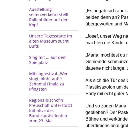
Ausstellung
„Es begab sich aber 
seiten.verkehrt stellt
beiden denn an? Pasto
Rollenbilder auf den
übergeworfen und Ma
Kopf
Unsere Tagesstätte im
„Josef, unser Weg na
alten Museum sucht
machten die Kinder d
Bufdi
„Maria, möchtest du m
Sing mit ... auf dem
Gemeinde schmunzeln 
Spielplatz
dauerte nicht lange, 
Mitsingfestival „Wer
singt, blüht auf!“:
Als sich die Tür des 
Zehnmal Finale zu
Plastiksaxofon um den
Pfingsten
Party mit echt guter 
Regionalbischöfin
Preuschoff unterstützt
Und so zogen Maria u
Initiative des
geblieben? Der Pasto
Bundespräsidenten
Bühne und verkündete:
zum 23. Mai
überdimensional groß