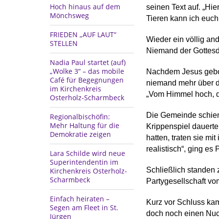
Hoch hinaus auf dem
seinen Text auf. „Hie
Mönchsweg
Tieren kann ich euch
FRIEDEN „AUF LAUT“
Wieder ein völlig an
STELLEN
Niemand der Gottesd
Nadia Paul startet (auf)
„Wolke 3“ – das mobile
Nachdem Jesus gebor
Café für Begegnungen
niemand mehr über di
im Kirchenkreis
„Vom Himmel hoch, 
Osterholz-Scharmbeck
Die Gemeinde schien
Regionalbischöfin:
Mehr Haltung für die
Krippenspiel dauerte,
Demokratie zeigen
hatten, traten sie mi
realistisch“, ging es
Lara Schilde wird neue
Superintendentin im
Schließlich standen z
Kirchenkreis Osterholz-
Scharmbeck
Partygesellschaft vom
Einfach heiraten –
Kurz vor Schluss kam
Segen am Fleet in St.
doch noch einen Nuck
Jürgen