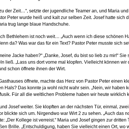
zu der Zeit…“, setzte der jugendliche Teamer an, und Maria und
r Peter wurde heiß und kalt zur selben Zeit. Josef hatte sich d
ria trug lange blaue Handschuhe.
ch Bethlehem ist noch weit… „Auch wenn ich diese schönen Han
enn da? Was war das für ein Text? Pastor Peter musste sich s
eine Jacke haben?“ „Danke, Josef, du bist so lieb zu mir!“ Sie s
ließ. „Lass uns dort vorne mal klopfen. Vielleicht können wir d
und schon öffnete ihnen der Wirt.
Gasthauses öffnete, machte das Herz von Pastor Peter einen klei
 Hals? Das konnte ja wohl nicht wahr sein. „Nein, wir haben kei
Musik. Für all die weltlichen Probleme haben wir heute wirklich 
nd Josef weiter. Sie klopften an der nächsten Tür, einmal, zwe
r blickte sich um. Nirgendwo war Wirt 2 zu sehen. „Auch das noc
 „Der Kollege ist verreist.“ Maria und Josef gingen zur dritten Tü
en Brille. „Entschuldigung, haben Sie vielleicht einen Ort, wo 