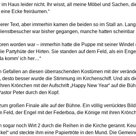
r im Haus leider nicht. Ihr wisst, all meine Möbel und Sachen, di
 eine Ecke freiräumen.“
derer Text, aber immerhin kamen die beiden so im Stall an. La
ienstbesucher war bisher gegangen, manche hatten scheinbar
en worden war – immerhin hatte die Puppe mit seiner Windel d
e Partyhüte der Hirten. Sie standen auf dem Feld, als ein Eng
da komm’ ich her…“
 Gefallen an diesen überraschenden Kostümen mit der veränder
 desto besser wurde die Stimmung im Kirchenschiff. Und als die h
t ihren Krönchen mit der Aufschrift „Happy New Year“ auf die Bü
 Pastor Peter durch den Kopf.
um großen Finale alle auf der Bühne. Ein völlig verrücktes Bild
 Feld, der Engel mit der Federboa, die Könige mit ihren Krönche
 sogar noch Wirt 2 durch die Reihen in die Kirche gerannt. Keu
el“ und steckte ihm eine Papiertröte in den Mund. Die Gemeinde