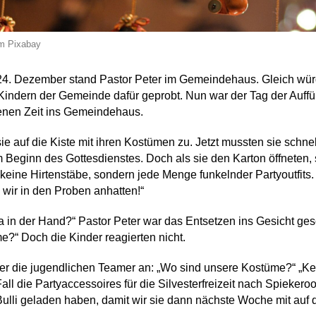
m Pixabay
4. Dezember stand Pastor Peter im Gemeindehaus. Gleich würde
 Kindern der Gemeinde dafür geprobt. Nun war der Tag der Au
enen Zeit ins Gemeindehaus.
sie auf die Kiste mit ihren Kostümen zu. Jetzt mussten sie schnel
um Beginn des Gottesdienstes. Doch als sie den Karton öffneten, 
keine Hirtenstäbe, sondern jede Menge funkelnder Partyoutfits. „
 wir in den Proben anhatten!“
a in der Hand?“ Pastor Peter war das Entsetzen ins Gesicht ges
?“ Doch die Kinder reagierten nicht.
 er die jugendlichen Teamer an: „Wo sind unsere Kostüme?“ „Ke
all die Partyaccessoires für die Silvesterfreizeit nach Spiekero
Bulli geladen haben, damit wir sie dann nächste Woche mit auf