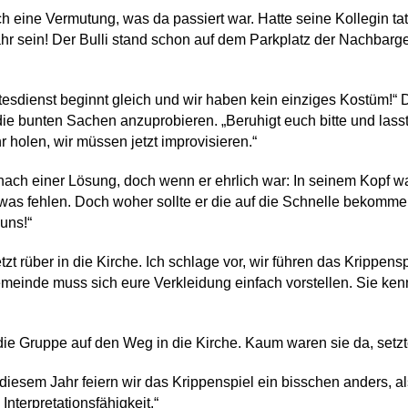
ch eine Vermutung, was da passiert war. Hatte seine Kollegin t
hr sein! Der Bulli stand schon auf dem Parkplatz der Nachbar
tesdienst beginnt gleich und wir haben kein einziges Kostüm!“ D
die bunten Sachen anzuprobieren. „Beruhigt euch bitte und lasst
r holen, wir müssen jetzt improvisieren.“
r nach einer Lösung, doch wenn er ehrlich war: In seinem Kop
was fehlen. Doch woher sollte er die auf die Schnelle bekommen
 uns!“
tzt rüber in die Kirche. Ich schlage vor, wir führen das Krippens
einde muss sich eure Verkleidung einfach vorstellen. Sie ken
ie Gruppe auf den Weg in die Kirche. Kaum waren sie da, setzt
diesem Jahr feiern wir das Krippenspiel ein bisschen anders, al
 Interpretationsfähigkeit.“