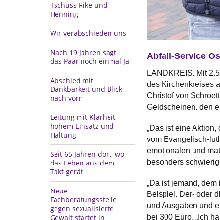
Tschüss Rike und
Henning
Wir verabschieden uns
Nach 19 Jahren sagt
Abfall-Service O
das Paar noch einmal Ja
LANDKREIS. Mit 2.50
Abschied mit
des Kirchenkreises 
Dankbarkeit und Blick
Christof von Schroet
nach vorn
Geldscheinen, den er
Leitung mit Klarheit,
hohem Einsatz und
„Das ist eine Aktion
Haltung
vom Evangelisch-luth
emotionalen und mate
Seit 65 Jahren dort, wo
besonders schwierige
das Leben aus dem
Takt gerät
„Da ist jemand, dem 
Neue
Beispiel. Der- oder 
Fachberatungsstelle
und Ausgaben und ent
gegen sexualisierte
bei 300 Euro. „Ich h
Gewalt startet in