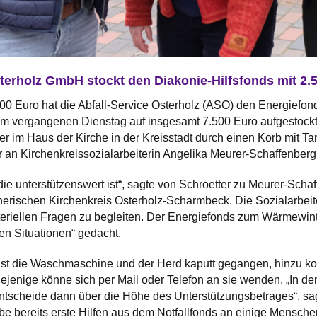
sterholz GmbH stockt den Diakonie-Hilfsfonds mit 2.
0 Euro hat die Abfall-Service Osterholz (ASO) den Energief
am vergangenen Dienstag auf insgesamt 7.500 Euro aufgestockt
ter im Haus der Kirche in der Kreisstadt durch einen Korb mit 
 an Kirchenkreissozialarbeiterin Angelika Meurer-Schaffenberg 
, die unterstützenswert ist“, sagte von Schroetter zu Meurer-Sc
erischen Kirchenkreis Osterholz-Scharmbeck. Die Sozialarbeite
riellen Fragen zu begleiten. Der Energiefonds zum Wärmewinter i
n Situationen“ gedacht.
ist die Waschmaschine und der Herd kaputt gegangen, hinzu ko
diejenige könne sich per Mail oder Telefon an sie wenden. „In
scheide dann über die Höhe des Unterstützungsbetrages“, sagt
abe bereits erste Hilfen aus dem Notfallfonds an einige Mensche