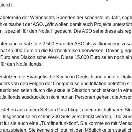
gleich“.
gabetermin der Weihnachts-Spenden der schönste im Jahr, sagte
hkeitsarbeit der ASO. „Wir wollen damit auch Projekte unterstütz
 „speziell für den Notfall“ gedacht. Die ASO sehe diese als reg
lemann schätzt die 2.500 Euro der ASO als willkommene zusätz
 hat 45.000 Euro an die Kirchenkreise überwiesen. Davon gin
 Euro ans Diakonische Werk. Diese 15.000 Euro seien noch einm
ür den Notfallfonds.
rstützen die Evangelische Kirche in Deutschland und die Diak
ders von den Folgen der Energiekrise und Inflation betroffen
uationen seien durch die aktuelle Situation noch stärker in eine
fallfonds ausdrücklich nicht nur an Personen gehen, die Anspru
stehen aus einem Set von Duschkopf, einer abschaltbaren Stro
 Insgesamt seien schon 200 Sets verschenkt worden, 100 würde
t für sie auch eine „Türöffnerfunktion“. Sie komme so mit Mens
g anzubieten. Sie kenne sich gut mit den Möglichkeiten staatlic