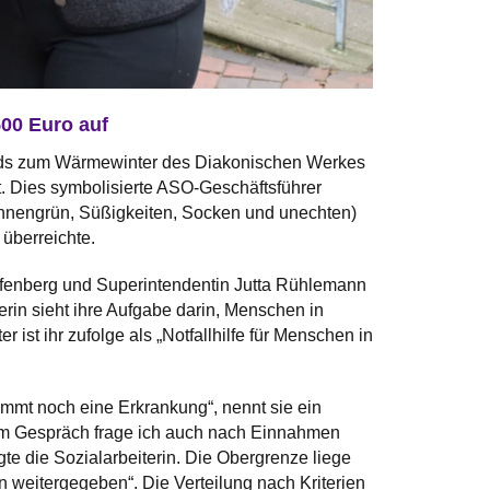
500 Euro auf
onds zum Wärmewinter des Diakonischen Werkes
. Dies symbolisierte ASO-Geschäftsführer
Tannengrün, Süßigkeiten, Socken und unechten)
überreichte.
haffenberg und Superintendentin Jutta Rühlemann
rin sieht ihre Aufgabe darin, Menschen in
st ihr zufolge als „Notfallhilfe für Menschen in
mmt noch eine Erkrankung“, nennt sie ein
 dem Gespräch frage ich auch nach Einnahmen
e die Sozialarbeiterin. Die Obergrenze liege
n weitergegeben“. Die Verteilung nach Kriterien