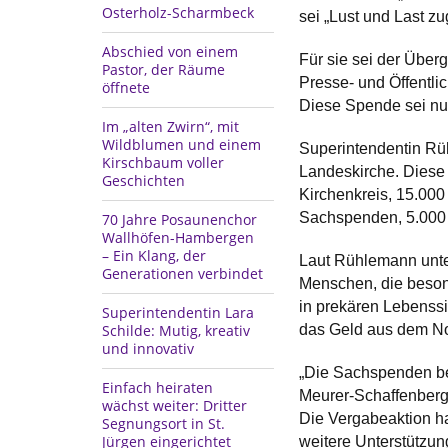
Osterholz-Scharmbeck
sei „Lust und Last zu
Abschied von einem
Für sie sei der Über
Pastor, der Räume
Presse- und Öffentlic
öffnete
Diese Spende sei nun
Im „alten Zwirn“, mit
Wildblumen und einem
Superintendentin Rüh
Kirschbaum voller
Landeskirche. Diese
Geschichten
Kirchenkreis, 15.000
Sachspenden, 5.000 f
70 Jahre Posaunenchor
Wallhöfen-Hambergen
– Ein Klang, der
Laut Rühlemann unte
Generationen verbindet
Menschen, die beson
in prekären Lebenssit
Superintendentin Lara
das Geld aus dem Not
Schilde: Mutig, kreativ
und innovativ
„Die Sachspenden be
Einfach heiraten
Meurer-Schaffenberg.
wächst weiter: Dritter
Die Vergabeaktion ha
Segnungsort in St.
Jürgen eingerichtet
weitere Unterstützun