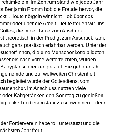
irchtimke ein. Im Zentrum stand wie jedes Jahr
tor Benjamin Fromm hob die Freude hervor, die
eckt. „Heute nörgeln wir nicht – ob über das
mmer oder über die Arbeit. Heute freuen wir uns
Gottes, die in der Taufe zum Ausdruck
st theoretisch in der Predigt zum Ausdruck kam,
h auch ganz praktisch erfahrbar werden. Unter der
Besucher*innen, die eine Menschenkette bildeten
sser bis nach vorne weiterreichten, wurden
 Babyplanschbecken getauft. Sie gehören ab
hengemeinde und zur weltweiten Christenheit
sch begleitet wurde der Gottesdienst vom
saunenchor. Im Anschluss nutzten viele
 oder Kaltgetränken den Sonntag zu genießen.
Möglichkeit in diesem Jahr zu schwimmen – denn
er Förderverein habe toll unterstützt und die
nächsten Jahr freut.