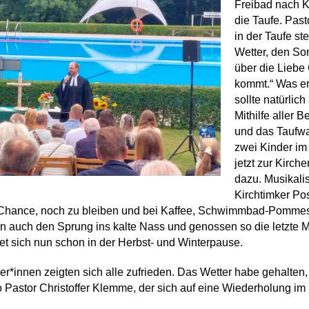
Freibad nach K
die Taufe. Pas
in der Taufe st
Wetter, den So
über die Liebe 
kommt.“ Was er
sollte natürlic
Mithilfe aller 
und das Taufwa
zwei Kinder im
jetzt zur Kirc
dazu. Musikali
Kirchtimker Po
Chance, noch zu bleiben und bei Kaffee, Schwimmbad-Pommes
n auch den Sprung ins kalte Nass und genossen so die letzte 
t sich nun schon in der Herbst- und Winterpause.
*innen zeigten sich alle zufrieden. Das Wetter habe gehalten, d
o Pastor Christoffer Klemme, der sich auf eine Wiederholung im 